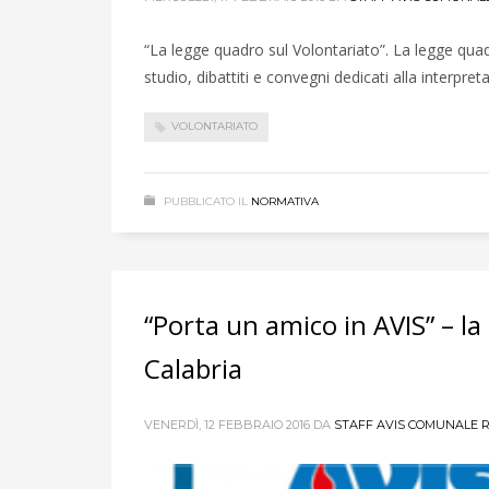
“La legge quadro sul Volontariato”. La legge quad
studio, dibattiti e convegni dedicati alla interp
VOLONTARIATO
PUBBLICATO IL
NORMATIVA
“Porta un amico in AVIS” – l
Calabria
VENERDÌ, 12 FEBBRAIO 2016
DA
STAFF AVIS COMUNALE 