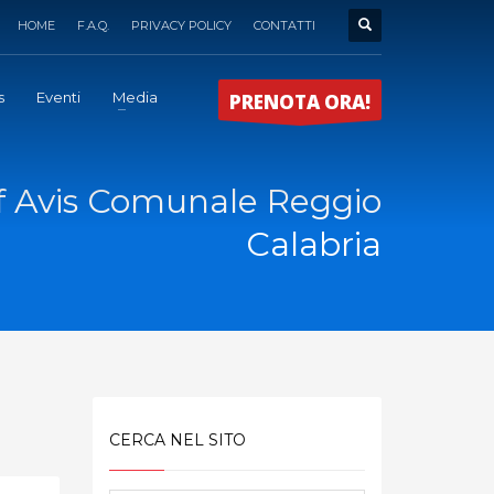
HOME
F.A.Q.
PRIVACY POLICY
CONTATTI
s
Eventi
Media
PRENOTA ORA!
f Avis Comunale Reggio
Calabria
CERCA NEL SITO