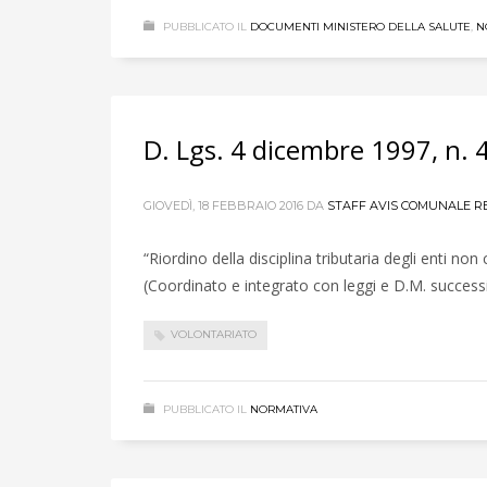
PUBBLICATO IL
DOCUMENTI MINISTERO DELLA SALUTE
,
N
D. Lgs. 4 dicembre 1997, n. 
GIOVEDÌ, 18 FEBBRAIO 2016
DA
STAFF AVIS COMUNALE R
“Riordino della disciplina tributaria degli enti non
(Coordinato e integrato con leggi e D.M. successiv
VOLONTARIATO
PUBBLICATO IL
NORMATIVA