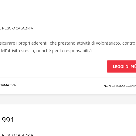
E REGGIO CALABRIA
icurare i propri aderenti, che prestano attività di volontariato, contro 
ell’attività stessa, nonché per la responsabilità
LEGGI DI PI
ORMATIVA
NON CI SONO COMM
 1991
E REGGIO CALABRIA