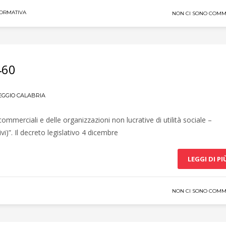
ORMATIVA
NON CI SONO COMM
460
EGGIO CALABRIA
 commerciali e delle organizzazioni non lucrative di utilità sociale –
i)”. Il decreto legislativo 4 dicembre
LEGGI DI PI
NON CI SONO COMM