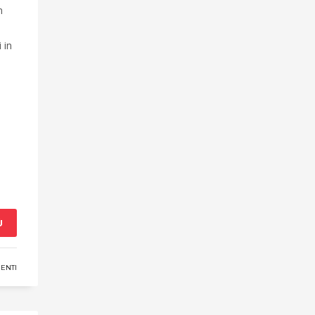
n
 in
Ù
ENTI