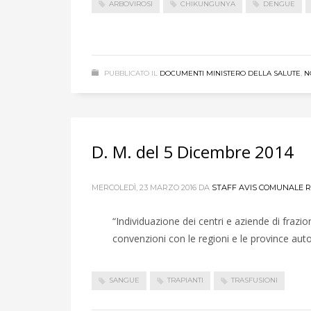
ARBOVIROSI
CHIKUNGUNYA
DENGUE
PUBBLICATO IL
DOCUMENTI MINISTERO DELLA SALUTE
,
N
D. M. del 5 Dicembre 2014
MERCOLEDÌ, 23 MARZO 2016
DA
STAFF AVIS COMUNALE R
“Individuazione dei centri e aziende di frazi
convenzioni con le regioni e le province au
SANGUE
TRAPIANTI
TRASFUSIONI