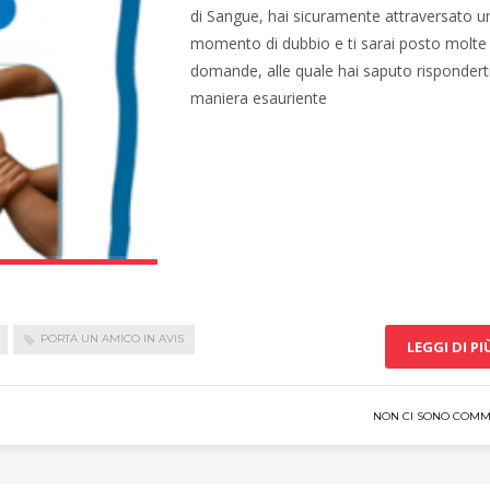
di Sangue, hai sicuramente attraversato u
momento di dubbio e ti sarai posto molte
domande, alle quale hai saputo risponderti
maniera esauriente
PORTA UN AMICO IN AVIS
LEGGI DI PI
NON CI SONO COMM