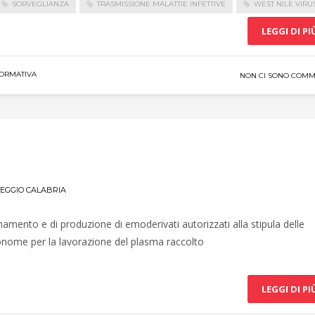
SORVEGLIANZA
TRASMISSIONE MALATTIE INFETTIVE
WEST NILE VIRU
LEGGI DI PI
ORMATIVA
NON CI SONO COMM
EGGIO CALABRIA
onamento e di produzione di emoderivati autorizzati alla stipula delle
tonome per la lavorazione del plasma raccolto
LEGGI DI PI