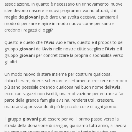
associazione, in quanto è necessario un rinnovamento; nuove
idee devono nascere e nuovi programmi vanno attuati, chi
meglio dei
giovani
può dare una svolta decisiva, cambiare il
modo di pensare e agire in modo nuovo come pensano e
credono i ragazzi di oggi?
Questo è quello che I’
Avis
vuole fare, questo è il proposito del
gruppo
giovani
delI’
Avis
nelle nostre città: scegliere l’
Avis
e il
gruppo
giovani
per concretizzare la propria disponibilità verso
gli altri.
Un modo nuovo di stare insieme per costruire qualcosa,
chiacchierare, ridere, scherzare e certamente crescere nel modo
più sano possibile creando qualcosa nel buon nome dell’
Avis
,
ecco cari ragazzi non iscritti, una motivazione per entrare a far
parte della grande famiglia avisina, rendersi utili, crescere,
maturarsi apprezzando di più le piccole cose di ogni giorno.
Il gruppo
giovani
può essere per voi il primo passo verso la
strada della donazione di sangue, qui siamo tutti amici, si lavora
insieme per sostenere ed appoggiare le tante iniziative che