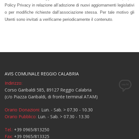
Policy Privacy in relazione all’adozione di nuovi aggiornamenti legislativi
o per modifiche richieste dall’associazione stessa. Per tale motivo gli
Utenti sono invitati a verificarne periodicamente il contenuto.
AVIS COMUNALE REGGIO CALABRIA
Indirizzo:
Corso Garibaldi 585, 89127 Reggio Calabria
(c/o Piazza Garibaldi, di fronte terminal ATAM)
Orario Donazioni:
Lun. - Sab. > 07.30 - 10.30
Orario Pubblico:
Lun. - Sab. > 07.30 - 13.30
Tel.:
+39 0965/813250
Fax:
+39 0965/813325