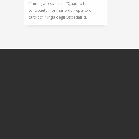
L’immigrato speciale. “Quando ho
conosciuto il primario del reparto di
cardiochirurgia degli Ospedali Ri...