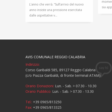
moment
L’anno che verrà. “Sull’arrivo del nuovo
sia app
anno insiste una pressione esercitata
dalle aspettative v...
AVIS COMUNALE REGGIO CALABRIA
Indirizzo:
Corso Garibaldi 585, 89127 Reggio Calabria
(c/o Piazza Garibaldi, di fronte terminal ATAM)
Orario Donazioni:
Lun. - Sab. > 07.30 - 10.30
Orario Pubblico:
Lun. - Sab. > 07.30 - 13.30
Tel.:
+39 0965/813250
Fax:
+39 0965/813325