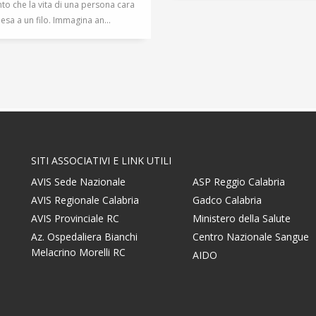
o che la vita di una persona cara
esa a un filo. Immagina an...
SITI ASSOCIATIVI E LINK UTILI
AVIS Sede Nazionale
ASP Reggio Calabria
AVIS Regionale Calabria
Gadco Calabria
AVIS Provinciale RC
Ministero della Salute
Az. Ospedaliera Bianchi
Centro Nazionale Sangue
Melacrino Morelli RC
AIDO