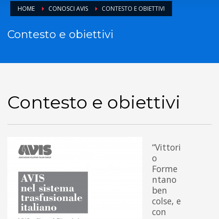
HOME
CONOSCI AVIS
CONTESTO E OBIETTIVI
Contesto e obiettivi
Contesto e obiettivi
“Vittori
o
Forme
ntano
ben
colse, e
con