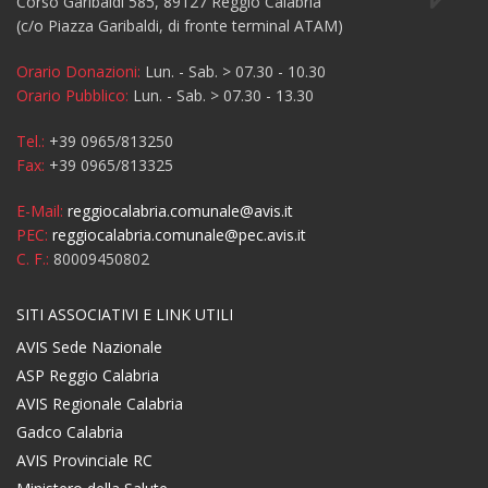
Corso Garibaldi 585, 89127 Reggio Calabria
(c/o Piazza Garibaldi, di fronte terminal ATAM)
Orario Donazioni:
Lun. - Sab. > 07.30 - 10.30
Orario Pubblico:
Lun. - Sab. > 07.30 - 13.30
Tel.:
+39 0965/813250
Fax:
+39 0965/813325
E-Mail:
reggiocalabria.comunale@avis.it
PEC:
reggiocalabria.comunale@pec.avis.it
C. F.:
80009450802
SITI ASSOCIATIVI E LINK UTILI
AVIS Sede Nazionale
ASP Reggio Calabria
AVIS Regionale Calabria
Gadco Calabria
AVIS Provinciale RC