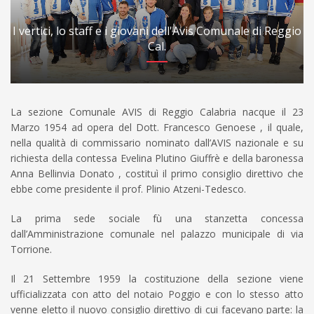
I vertici, lo staff e i giovani dell'Avis Comunale di Reggio
Cal.
La sezione Comunale AVIS di Reggio Calabria nacque il 23
Marzo 1954 ad opera del Dott. Francesco Genoese , il quale,
nella qualità di commissario nominato dall’AVIS nazionale e su
richiesta della contessa Evelina Plutino Giuffrè e della baronessa
Anna Bellinvia Donato , costituì il primo consiglio direttivo che
ebbe come presidente il prof. Plinio Atzeni-Tedesco.
La prima sede sociale fù una stanzetta concessa
dall’Amministrazione comunale nel palazzo municipale di via
Torrione.
Il 21 Settembre 1959 la costituzione della sezione viene
ufficializzata con atto del notaio Poggio e con lo stesso atto
venne eletto il nuovo consiglio direttivo di cui facevano parte: la