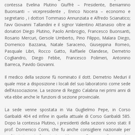
contessa Evelina Plutino Giuffrè – Presidente, Beniamino
Buonsanti – vicepresidente , Enrico Nocera – economo e
segretario , i dottori Tommaso Annunziata e Alfredo Scianatico;
l’avv Giovanni Tallandini e il signor Valentino Attanasio oltre ai
donatori Diego Plutino, Paolo Ambrogio, Francesco Buonsanti,
Rosario Mercuri, Gersole Umberto, Pino Filippo, Malara Diego,
Domenico Bazzana, Natale Saraceno, Giuseppina Romeo,
Pasquale Libri, Rocco Gatto, Raffaele Olandese, Demetrio
Cogliandro, Diego Febbe, Francesco Polimeri, Antonino
Barreca, Pavido Giovanni.
Il medico della sezione fù nominato il dott. Demetrio Meduri il
quale mise a disposizione i locali del suo laboratorio come sede
dell’Associazione. La sezione di Reggio Calabria nei primi anni di
vita ebbe anche le funzioni di sezione provinciale.
La sede venne spostata in Via Guglielmo Pepe, in Corso
Garibaldi 404 ed infine in quella attuale di Corso Garibaldi 585.
Dopo la contessa Plutino, i presidenti della sezioni sono stati: Il
prof. Domenico Comi, che fu anche consigliere nazionale per