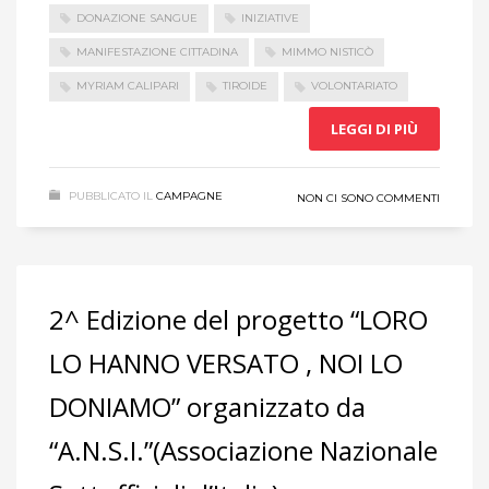
DONAZIONE SANGUE
INIZIATIVE
MANIFESTAZIONE CITTADINA
MIMMO NISTICÒ
MYRIAM CALIPARI
TIROIDE
VOLONTARIATO
LEGGI DI PIÙ
PUBBLICATO IL
CAMPAGNE
NON CI SONO COMMENTI
2^ Edizione del progetto “LORO
LO HANNO VERSATO , NOI LO
DONIAMO” organizzato da
“A.N.S.I.”(Associazione Nazionale