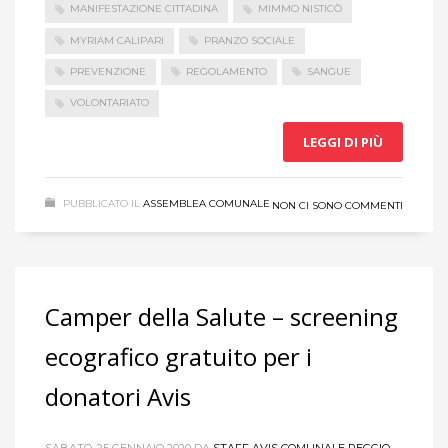
MANIFESTAZIONE CITTADINA
MIMMO NISTICÒ
MYRIAM CALIPARI
PRANZO SOCIALE
PREVENZIONE
REGOLAMENTO
SANGUE
VOLONTARIATO
LEGGI DI PIÙ
PUBBLICATO IL
ASSEMBLEA COMUNALE
NON CI SONO COMMENTI
Camper della Salute – screening
ecografico gratuito per i
donatori Avis
SABATO, 25 GENNAIO 2020
DA
STAFF AVIS COMUNALE REGGIO