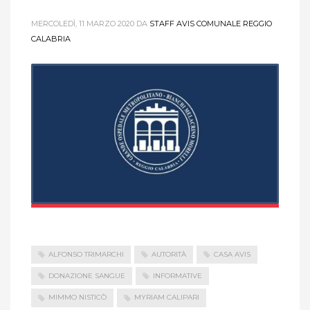
MERCOLEDÌ, 11 MARZO 2020
DA
STAFF AVIS COMUNALE REGGIO
CALABRIA
ALFONSO TRIMARCHI
AUTORITÀ
CASA AVIS
DONAZIONE SANGUE
INFORMATIVE
MIMMO NISTICÒ
MYRIAM CALIPARI