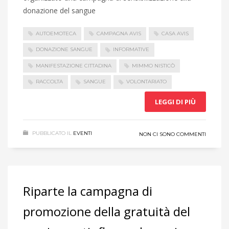
donazione del sangue
AUTOEMOTECA
CAMPAGNA AVIS
CASA AVIS
DONAZIONE SANGUE
INFORMATIVE
MANIFESTAZIONE CITTADINA
MIMMO NISTICÒ
RACCOLTA
SANGUE
VOLONTARIATO
LEGGI DI PIÙ
PUBBLICATO IL
EVENTI
NON CI SONO COMMENTI
Riparte la campagna di
promozione della gratuità del