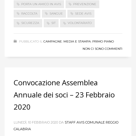
PORTA UN AMICO IN AVIS
PREVENZIONE
RACCOLTA
SANGUE
SEDE AVIS
SICUREZZA
SIT
VOLONTARIATO
PUBBLICATO IL
CAMPAGNE
,
MEDIA E STAMPA
,
PRIMO PIANO
NON CI SONO COMMENTI
Convocazione Assemblea
Annuale dei soci – 23 Febbraio
2020
LUNEDÌ, 10 FEBBRAIO 2020
DA
STAFF AVIS COMUNALE REGGIO
CALABRIA