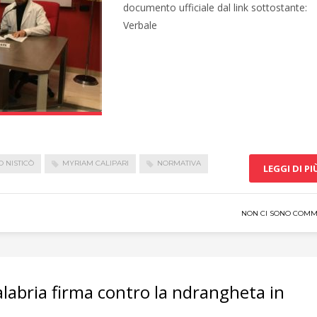
documento ufficiale dal link sottostante:
Verbale
 NISTICÒ
MYRIAM CALIPARI
NORMATIVA
LEGGI DI PI
NON CI SONO COMM
labria firma contro la ndrangheta in