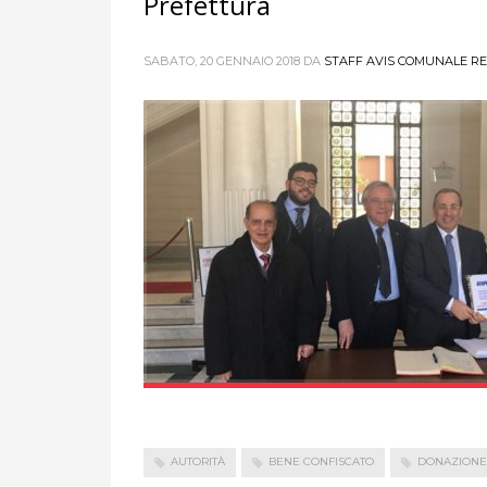
Prefettura
SABATO, 20 GENNAIO 2018
DA
STAFF AVIS COMUNALE RE
AUTORITÀ
BENE CONFISCATO
DONAZIONE