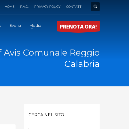
HOME
F.A.Q.
PRIVACY POLICY
CONTATTI
s
Eventi
Media
PRENOTA ORA!
f Avis Comunale Reggio
Calabria
CERCA NEL SITO