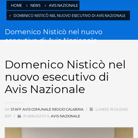
HOME
NEWS
AVIS NAZIONALE
DOMENICO NISTICÒ NEL NUOVO ESECUTIVO DI AVIS NAZIONALE
Domenico Nisticò nel nuovo
esecutivo di Avis Nazionale
Domenico Nisticò nel
nuovo esecutivo di
Avis Nazionale
DA
STAFF AVIS COMUNALE REGGIO CALABRIA
/
LUNEDÌ, 19 GIUGNO
2017
/
PUBBLICATO IL
AVIS NAZIONALE