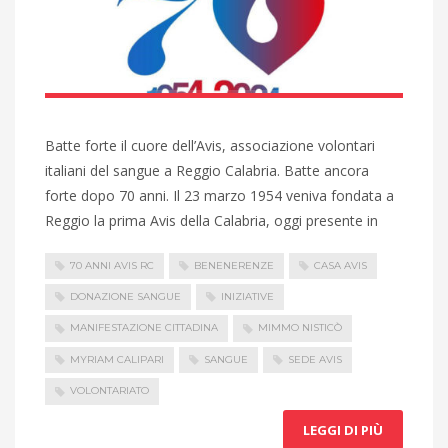
Batte forte il cuore dell’Avis, associazione volontari
italiani del sangue a Reggio Calabria. Batte ancora
forte dopo 70 anni. Il 23 marzo 1954 veniva fondata a
Reggio la prima Avis della Calabria, oggi presente in
70 ANNI AVIS RC
BENENERENZE
CASA AVIS
DONAZIONE SANGUE
INIZIATIVE
MANIFESTAZIONE CITTADINA
MIMMO NISTICÒ
MYRIAM CALIPARI
SANGUE
SEDE AVIS
VOLONTARIATO
LEGGI DI PIÙ