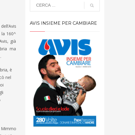
AVIS INSIEME PER CAMBIARE
ell’Avis
 la 160^
vis, già
abria ma
.
bria, è
cò nel
oi
li
o
on Mimmo