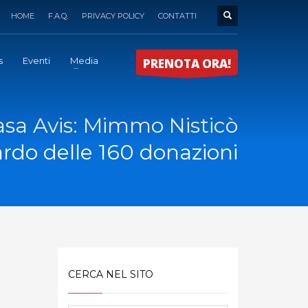
HOME
F.A.Q.
PRIVACY POLICY
CONTATTI
s
Eventi
Media
PRENOTA ORA!
casa Avis: Mimmo Nisticò
uardo delle 160 donazioni
CERCA NEL SITO