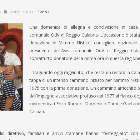
/
PUBBLICATO IL
EVENTI
Una domenica di allegria e condivisione in casa d
comunale OdV di Reggio Calabria. L’occasione è stata
donazione di Mimmo Nisticò, consigliere nazionale A
presidente dell’Avis comunale OdV di Reggio Cal
soprattutto donatore della prima ora in questa regione
Il traguardo oggi raggiunto, che resta un record in Cala
tappa di un intenso cammino iniziato per Mimmo Nisti
1975 con la prima donazione. Un cammino arricchito p
dall’impegno associativo profuso dal 1977 al fianco deg
indimenticati Enzo Romeo, Domenico Comi e Gaetan
Calipari.
lio direttivo, familiari e amici stamane hanno “festeggiato” c