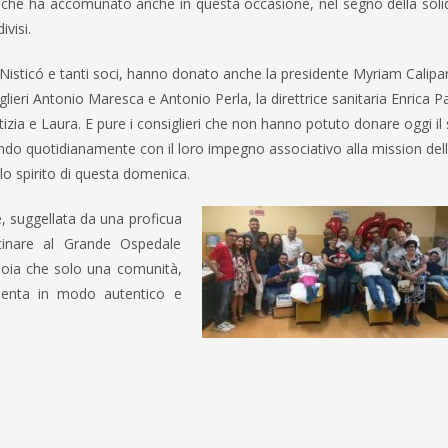
che ha accomunato anche in questa occasione, nel segno della solid
ivisi.
Nisticó e tanti soci, hanno donato anche la presidente Myriam Calipari
lieri Antonio Maresca e Antonio Perla, la direttrice sanitaria Enrica 
tizia e Laura. E pure i consiglieri che non hanno potuto donare oggi i
endo quotidianamente con il loro impegno associativo alla mission dell
o spirito di questa domenica.
, suggellata da una proficua
tinare al Grande Ospedale
ioia che solo una comunità,
menta in modo autentico e