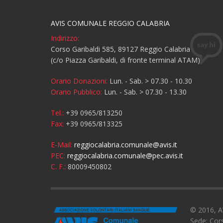
AVIS COMUNALE REGGIO CALABRIA
Indirizzo:
Corso Garibaldi 585, 89127 Reggio Calabria
(c/o Piazza Garibaldi, di fronte terminal ATAM)
Orario Donazioni:
Lun. - Sab. > 07.30 - 10.30
Orario Pubblico:
Lun. - Sab. > 07.30 - 13.30
Tel.:
+39 0965/813250
Fax:
+39 0965/813325
E-Mail:
reggiocalabria.comunale@avis.it
PEC:
reggiocalabria.comunale@pec.avis.it
C. F.:
80009450802
© 2016, AV
Sede: Cors