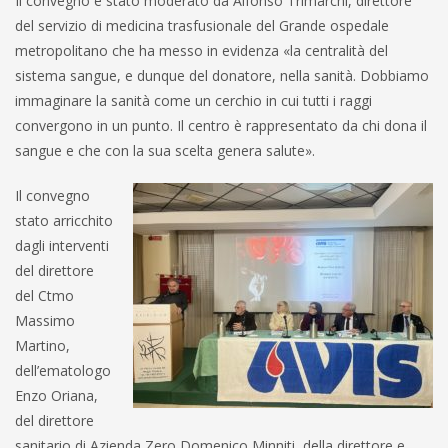
Il convegno è stato moderato da Alfonso Trimarchi, direttore
del servizio di medicina trasfusionale del Grande ospedale
metropolitano che ha messo in evidenza «la centralità del
sistema sangue, e dunque del donatore, nella sanità. Dobbiamo
immaginare la sanità come un cerchio in cui tutti i raggi
convergono in un punto. Il centro è rappresentato da chi dona il
sangue e che con la sua scelta genera salute».
Il convegno
stato arricchito
dagli interventi
del direttore
del Ctmo
Massimo
Martino,
dell’ematologo
Enzo Oriana,
del direttore
sanitario di Azienda Zero Domenico Minniti, della direttore e