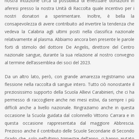
nostra intuizione circa la possibilità di effettuare donazioni in
aferesi presso la nostra Unità di Raccolta quale incentivo per i
nostri donatori a sperimentare. Inoltre, è bella la
consapevolezza di avere contribuito ad invertire la tendenza che
vedeva la Calabria agli ultimi posti nella classifica nazionale
relativamente al plasma. Abbiamo ancora ben presente le parole
forti di stimolo del dottore De Angelis, direttore del Centro
nazionale sangue, durante la sua relazione al nostro convegno
al termine dell’assemblea dei soci del 2023.
Da un altro lato, però, con grande amarezza registriamo una
flessione nella raccolta di sangue intero. Tutto ciò nonostante il
preziosissimo supporto della Scuola Allievi Carabinieri, che ci ha
permesso di raccogliere anche nei mesi estivi, da sempre i più
difficili anche a livello nazionale. Ringraziamo anche in questa
occasione la Scuola guidata dal colonnello Vittorio Carrara e in
questa occasione rappresentata dal maggiore Abbrescia.
Prezioso anche il contributo delle Scuole Secondarie di Secondo
Grado che, solo nell’ultimo trimestre dell’anno, ci hanno aiutato