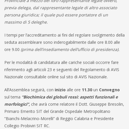
Provinciale a mezzo del loro rappresentante legale ovvero,
previa delega, dal rappresentante legale di altro associato
persona giuridica; il quale può essere portatore di un
massimo di 5 deleghe.
I tempi per l’accreditamento ai fini del regolare svolgimento della
seduta assembleare sono inderogabilmente dalle ore 8.00 alle
ore 9.00
(prima dell’insediamento dell’ufficio di presidenza).
Per le modalità di candidatura alle cariche sociali occorre fare
riferimento agli articoli 23 e seguenti del Regolamento di AVIS
Nazionale consultabile online sul sito di AVIS Nazionale.
All’Assemblea seguirà, con
inizio
alle ore
11.30
un
Convegno
sul tema
“Biochimica dei globuli rossi: aspetti funzionali e
morfologici”,
che avrà come relatore il Dott. Giuseppe Bresolin,
Primaro Emerito SIT del Grande Ospedale Metropolitano
“Bianchi-Melacrino-Morelli” di Reggio Calabria e Presidente
Collegio Probiviri SIT RC.