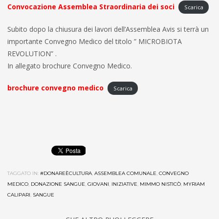
Convocazione Assemblea Straordinaria dei soci
Scarica
Subito dopo la chiusura dei lavori dell’Assemblea Avis si terrà un
importante Convegno Medico del titolo ” MICROBIOTA
REVOLUTION” .
In allegato brochure Convegno Medico.
brochure convegno medico
Scarica
TAGGATO IN:
#DONAREÈCULTURA
,
ASSEMBLEA COMUNALE
,
CONVEGNO
MEDICO
,
DONAZIONE SANGUE
,
GIOVANI
,
INIZIATIVE
,
MIMMO NISTICÒ
,
MYRIAM
CALIPARI
,
SANGUE