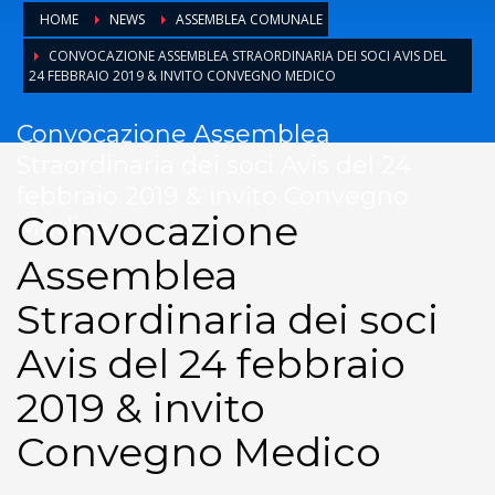
HOME
NEWS
ASSEMBLEA COMUNALE
CONVOCAZIONE ASSEMBLEA STRAORDINARIA DEI SOCI AVIS DEL
24 FEBBRAIO 2019 & INVITO CONVEGNO MEDICO
Convocazione Assemblea
Straordinaria dei soci Avis del 24
febbraio 2019 & invito Convegno
Convocazione
Medico
Assemblea
Straordinaria dei soci
Avis del 24 febbraio
2019 & invito
Convegno Medico