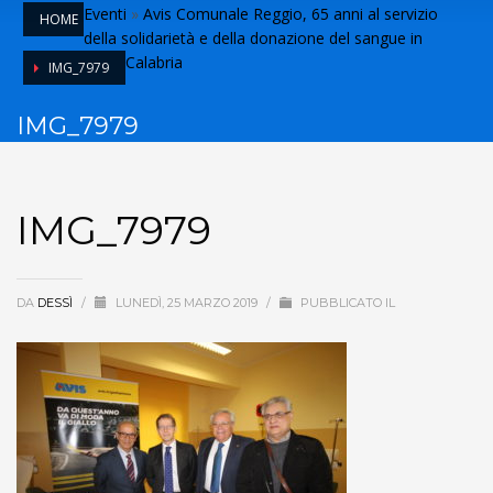
Eventi
»
Avis Comunale Reggio, 65 anni al servizio
HOME
della solidarietà e della donazione del sangue in
Calabria
IMG_7979
IMG_7979
IMG_7979
DA
DESSÌ
/
LUNEDÌ, 25 MARZO 2019
/
PUBBLICATO IL