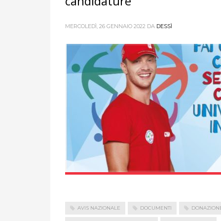
candidature
MERCOLEDÌ, 26 GENNAIO 2022
DA
DESSÌ
AVIS NAZIONALE
DOCUMENTI
DONAZION