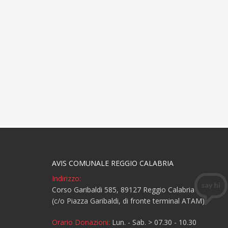
AVIS COMUNALE REGGIO CALABRIA
Indirizzo:
Corso Garibaldi 585, 89127 Reggio Calabria
(c/o Piazza Garibaldi, di fronte terminal ATAM)
Orario Donazioni:
Lun. - Sab. > 07.30 - 10.30