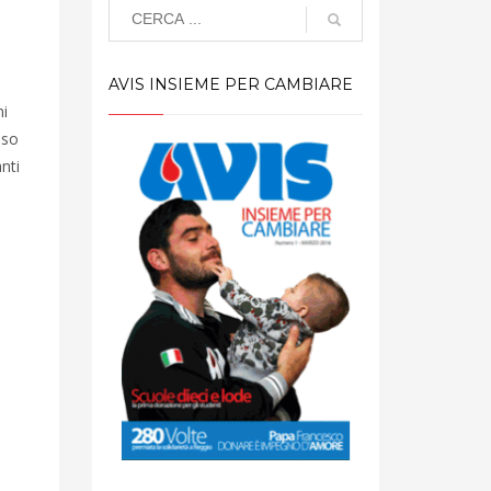
AVIS INSIEME PER CAMBIARE
ni
sso
nti