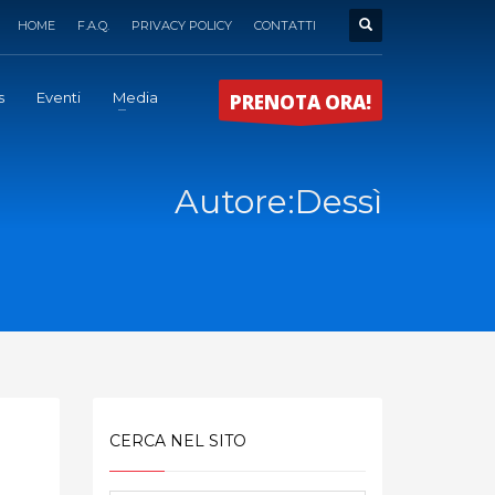
HOME
F.A.Q.
PRIVACY POLICY
CONTATTI
s
Eventi
Media
PRENOTA ORA!
Autore:
Dessì
CERCA NEL SITO