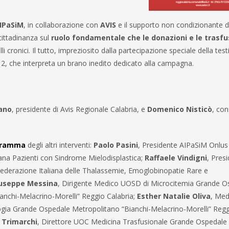
IPaSiM
, in collaborazione con
AVIS
e il supporto non condizionante d
cittadinanza sul
ruolo fondamentale che le donazioni e le trasfus
lli cronici. Il tutto, impreziosito dalla partecipazione speciale della tes
012, che interpreta un brano inedito dedicato alla campagna.
iano
, presidente di Avis Regionale Calabria, e
Domenico Nisticò
, con
gramma
degli altri interventi:
Paolo Pasini
, Presidente AIPaSiM Onlus
iana Pazienti con Sindrome Mielodisplastica;
Raffaele Vindigni
, Pres
derazione Italiana delle Thalassemie, Emoglobinopatie Rare e
useppe Messina
, Dirigente Medico UOSD di Microcitemia Grande O
anchi-Melacrino-Morelli” Reggio Calabria;
Esther Natalie Oliva
, Med
gia Grande Ospedale Metropolitano “Bianchi-Melacrino-Morelli” Reg
 Trimarchi
, Direttore UOC Medicina Trasfusionale Grande Ospedale