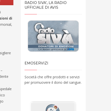
RADIO SIVA’, LA RADIO
UFFICIALE DI AVIS
i
ioni di
timonial,
sigliere
EMOSERVIZI
 –
idente
Società che offre prodotti e servizi
per promuovere il dono del sangue.
spedale
ico
gio