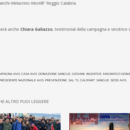
anchi-Melacrino-Morelli” Reggio Calabria.
iperà anche
Chiara Galiazzo
, testimonial della campagna e vincitrice d
MPAGNA AVIS
,
CASA AVIS
,
DONAZIONE SANGUE
,
GIOVANI
,
INIZIATIVE
,
MAGNIFICO DON
PRESIDENTE NAZIONALE AVIS
,
PREVENZIONE
,
SAL "G. CALIPARI"
,
SANGUE
,
SEDE AVIS
,
HE ALTRO PUOI LEGGERE