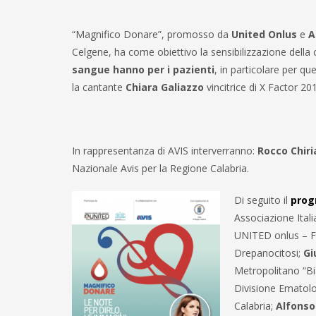
“Magnifico Donare”, promosso da
United Onlus
e
A
Celgene, ha come obiettivo la sensibilizzazione della 
sangue hanno per i pazienti
, in particolare per que
la cantante
Chiara Galiazzo
vincitrice di X Factor 2
In rappresentanza di AVIS interverranno:
Rocco Chir
Nazionale Avis per la Regione Calabria.
Di seguito il
pro
Associazione Ital
UNITED onlus – Fe
Drepanocitosi;
Gi
Metropolitano “Bi
Divisione Ematolo
Calabria;
Alfonso