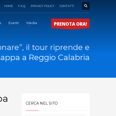
HOME
F.A.Q.
PRIVACY POLICY
CONTATTI
s
Eventi
Media
PRENOTA ORA!
nare”, il tour riprende e
tappa a Reggio Calabria
pa
CERCA NEL SITO