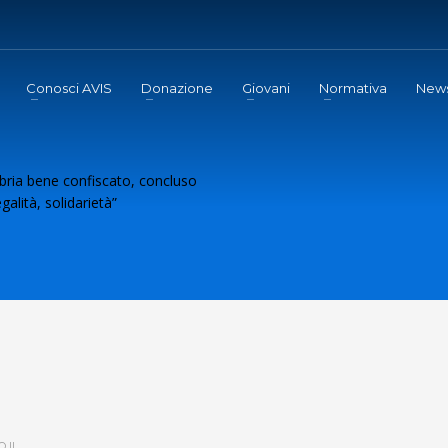
Conosci AVIS
Donazione
Giovani
Normativa
New
ria bene confiscato, concluso
galità, solidarietà”
 IL