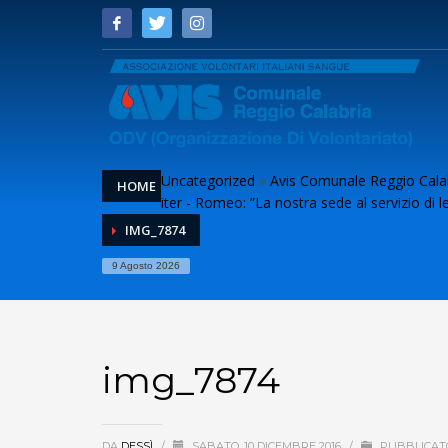
Uncategorized
»
Avis Comunale Reggio Calab
HOME
iter - Romeo: ”La nostra sede al servizio di le
IMG_7874
9 Agosto 2026
img_7874
DA
DESSÌ
/
SABATO, 10 DICEMBRE 2016
/
PUBBLICATO