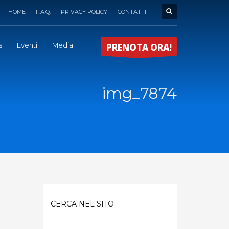
HOME
F.A.Q.
PRIVACY POLICY
CONTATTI
s
Eventi
Media
PRENOTA ORA!
img_7874
CERCA NEL SITO