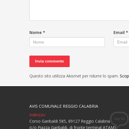
Nome
*
Email
*
Questo sito utilizza Akismet per ridurre lo spam.
Scop
AVIS COMUNALE REGGIO CALABRIA
Indirizzo:
Corso Garibaldi 585, 89127 Reggio Calabria
(c/o Piazza Garibaldi, di fronte terminal ATAM)