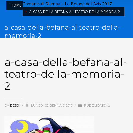
Comunicati Stampa
»
La Befana dell'Avis 2017
HOME
A-CASA-DELLA-BEFANA-AL-TEATRO-DELLA-MEMORIA-2
a-casa-della-befana-al-teatro-della-
memoria-2
a-casa-della-befana-al-
teatro-della-memoria-
2
DA
DESSÌ
/
LUNEDÌ, 02 GENNAIO 2017
/
PUBBLICATO IL