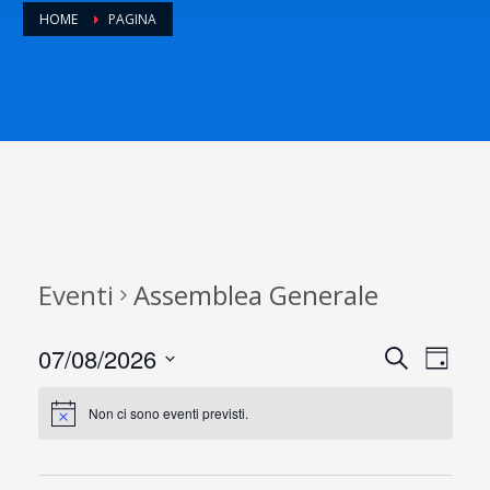
HOME
PAGINA
Eventi
Assemblea Generale
07/08/2026
E
E
Cerca
Day
Seleziona
v
v
la
Non ci sono eventi previsti.
data.
e
e