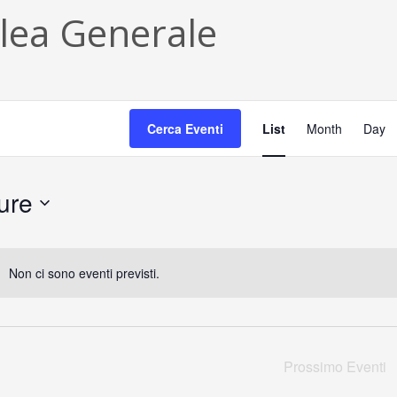
ea Generale
E
Cerca Eventi
List
Month
Day
v
e
ure
n
t
Non ci sono eventi previsti.
o
V
i
Prossimo
Eventi