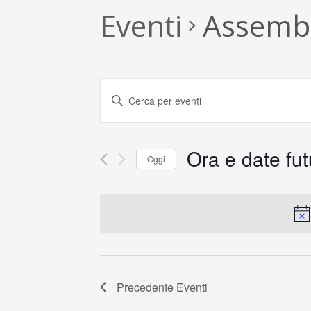
Eventi
Assembl
E
Inserisci
Parola
v
Chiave.
Cerca
e
Ora e date fut
Eventi
Oggi
n
per
Seleziona
Parola
la
t
Chiave.
data.
i
R
i
Precedente
Eventi