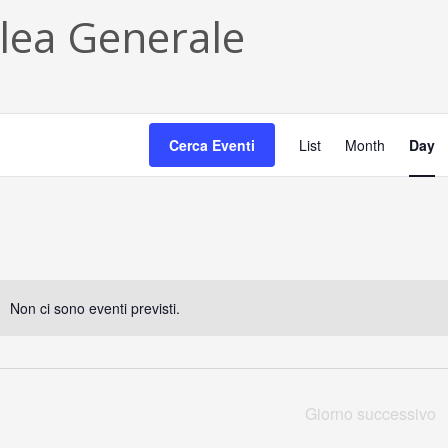
ea Generale
E
Cerca Eventi
List
Month
Day
v
e
n
t
Non ci sono eventi previsti.
o
V
i
Giorno successivo