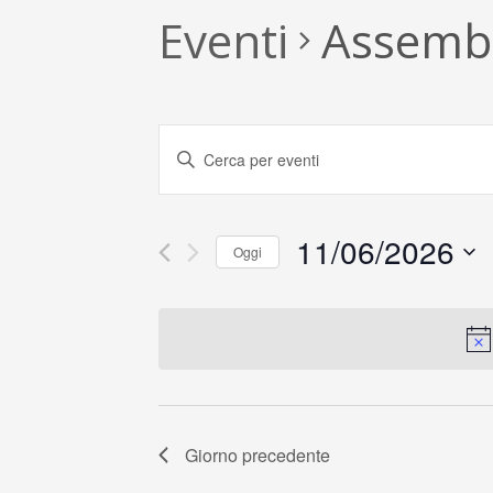
Eventi
Assembl
E
Inserisci
Parola
v
Chiave.
Cerca
e
11/06/2026
Eventi
Oggi
n
per
Seleziona
Parola
la
t
Chiave.
data.
i
R
i
Giorno precedente