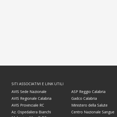
n
e
SITI ASSOCIATIVI E LINK UTILI
AVIS Sede Nazionale
ASP Reggio Calabria
AVIS Regionale Calabria
Gadco Calabria
AVIS Provinciale RC
Ministero della Salute
Az. Ospedaliera Bianchi
Centro Nazionale Sangue