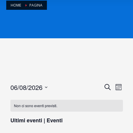
HOME
PAGINA
06/08/2026
E
E
Cerca
Month
Seleziona
v
v
la
Non ci sono eventi previsti.
data.
e
e
Ultimi eventi | Eventi
n
n