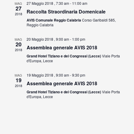
t
t
27 Maggio 2018 , 7:30 am
-
11:00 am
MAG
27
Raccolta Straordinaria Domenicale
i
o
2018
AVIS Comunale Reggio Calabria
Corso Garibaldi 585,
R
V
Reggio Calabria
i
i
20 Maggio 2018 , 9:00 am
-
1:00 pm
MAG
20
Assemblea generale AVIS 2018
c
s
2018
Grand Hotel Tiziano e dei Congressi (Lecce)
Viale Porta
e
t
d'Europa, Lecce
r
e
19 Maggio 2018 , 9:00 am
-
9:30 pm
MAG
19
Assemblea generale AVIS 2018
c
N
2018
Grand Hotel Tiziano e dei Congressi (Lecce)
Viale Porta
a
a
d'Europa, Lecce
e
v
v
i