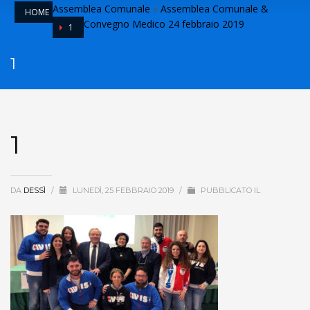
Assemblea Comunale
»
Assemblea Comunale &
HOME
Convegno Medico 24 febbraio 2019
1
1
1
DA
DESSÌ
/
LUNEDÌ, 25 FEBBRAIO 2019
/
PUBBLICATO IL