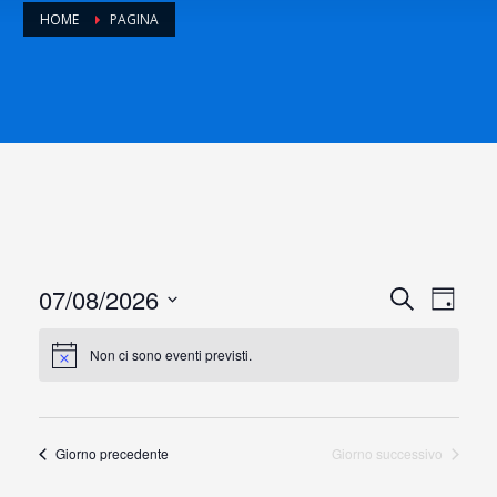
HOME
PAGINA
07/08/2026
E
E
Cerca
Day
Seleziona
v
v
la
Non ci sono eventi previsti.
data.
e
e
n
n
Giorno precedente
Giorno successivo
t
t