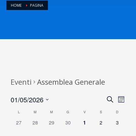
HOME
PAGINA
Eventi
Assemblea Generale
01/05/2026
E
E
Cerca
Month
Seleziona
v
v
C
L
M
M
G
V
S
D
la
data.
0
0
0
0
0
0
0
27
28
29
30
1
2
3
e
e
a
e
e
e
e
e
e
e