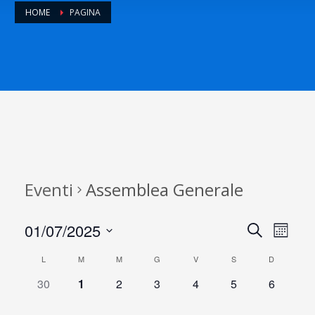
HOME
PAGINA
Eventi
Assemblea Generale
01/07/2025
E
E
Cerca
Month
Seleziona
v
v
C
L
M
M
G
V
S
D
la
data.
0
0
0
0
0
0
0
30
1
2
3
4
5
6
e
e
a
e
e
e
e
e
e
e