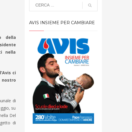
AVIS INSIEME PER CAMBIARE
o della
esidente
i nella
’Avis ci
 nostro
munale di
eggio, su
nella Del
getto di