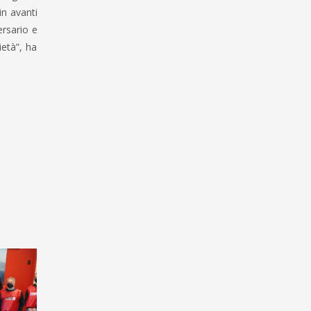
in avanti
ersario e
ietà”, ha