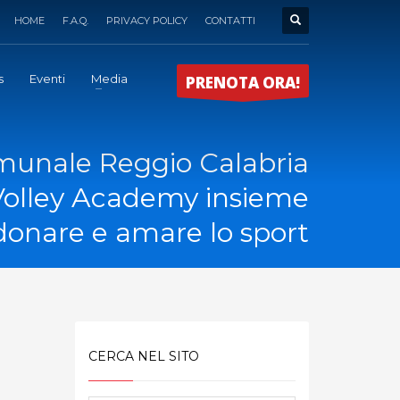
HOME
F.A.Q.
PRIVACY POLICY
CONTATTI
s
Eventi
Media
PRENOTA ORA!
munale Reggio Calabria
Volley Academy insieme
donare e amare lo sport
CERCA NEL SITO