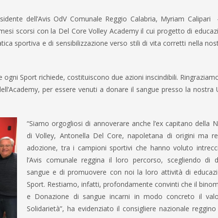
residente dell’Avis OdV Comunale Reggio Calabria, Myriam Calipari
mesi scorsi con la Del Core Volley Academy il cui progetto di educaz
a sportiva e di sensibilizzazione verso stili di vita corretti nella nost
gni Sport richiede, costituiscono due azioni inscindibili. Ringraziamo
ell’Academy, per essere venuti a donare il sangue presso la nostra 
“Siamo orgogliosi di annoverare anche l’ex capitano della 
di Volley, Antonella Del Core, napoletana di origini ma re
adozione, tra i campioni sportivi che hanno voluto intrecc
l’Avis comunale reggina il loro percorso, scegliendo di d
sangue e di promuovere con noi la loro attività di educazi
Sport. Restiamo, infatti, profondamente convinti che il bino
e Donazione di sangue incarni in modo concreto il valo
Solidarietà”, ha evidenziato il consigliere nazionale regg