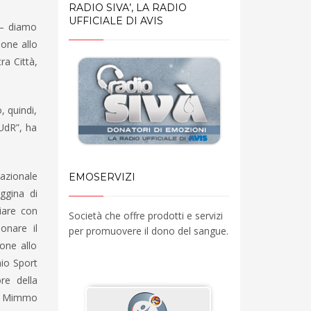
RADIO SIVA’, LA RADIO
UFFICIALE DI AVIS
 – diamo
ione allo
ra Città,
, quindi,
UdR”, ha
Nazionale
EMOSERVIZI
ggina di
iare con
Società che offre prodotti e servizi
onare il
per promuovere il dono del sangue.
one allo
mio Sport
re della
ino Mimmo