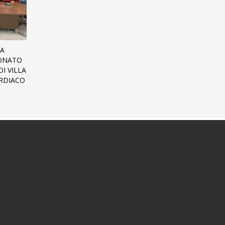
 A
DONATO
I VILLA
RDIACO