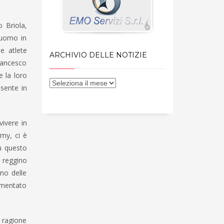
o Briola,
Duomo in
le atlete
ARCHIVIO DELLE NOTIZIE
rancesco
e la loro
sente in
ivere in
emy, ci è
su questo
e reggino
mo delle
ommentato
 ragione