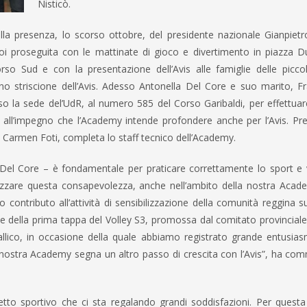
Nisticò.
alla presenza, lo scorso ottobre, del presidente nazionale Gianpietr
oi proseguita con le mattinate di gioco e divertimento in piazza 
orso Sud e con la presentazione dell’Avis alle famiglie delle picco
o striscione dell’Avis. Adesso Antonella Del Core e suo marito, F
so la sede del’UdR, al numero 585 del Corso Garibaldi, per effettuar
ll’impegno che l’Academy intende profondere anche per l’Avis. Pre
Carmen Foti, completa lo staff tecnico dell’Academy.
Del Core – è fondamentale per praticare correttamente lo sport e v
orizzare questa consapevolezza, anche nell’ambito della nostra Acad
 contributo all’attività di sensibilizzazione della comunità reggina 
e della prima tappa del Volley S3, promossa dal comitato provincial
llico, in occasione della quale abbiamo registrato grande entusias
la nostra Academy segna un altro passo di crescita con l’Avis”, ha c
to sportivo che ci sta regalando grandi soddisfazioni. Per questa