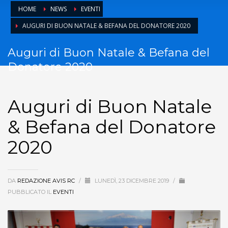
HOME
NEWS
EVENTI
AUGURI DI BUON NATALE & BEFANA DEL DONATORE 2020
Auguri di Buon Natale & Befana del
Donatore 2020
Auguri di Buon Natale
& Befana del Donatore
2020
DA
REDAZIONE AVIS RC
/
LUNEDÌ, 23 DICEMBRE 2019
/
PUBBLICATO IL
EVENTI