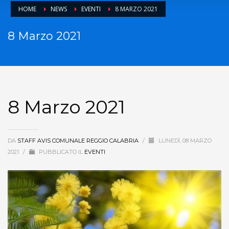
HOME
NEWS
EVENTI
8 MARZO 2021
8 Marzo 2021
8 Marzo 2021
DA
STAFF AVIS COMUNALE REGGIO CALABRIA
/
LUNEDÌ, 08 MARZO
2021
/
PUBBLICATO IL
EVENTI