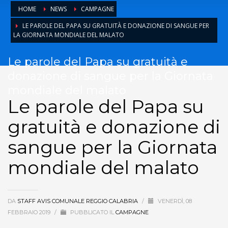
HOME
NEWS
CAMPAGNE
LE PAROLE DEL PAPA SU GRATUITÀ E DONAZIONE DI SANGUE PER
LA GIORNATA MONDIALE DEL MALATO
Le parole del Papa su gratuità e
donazione di sangue per la Giornata
mondiale del malato
Le parole del Papa su
gratuità e donazione di
sangue per la Giornata
mondiale del malato
DA
STAFF AVIS COMUNALE REGGIO CALABRIA
/
VENERDÌ, 08
FEBBRAIO 2019
/
PUBBLICATO IL
CAMPAGNE