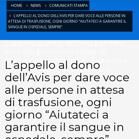
HOME
NEWS
COMUNICATI STAMPA
L’APPELLO AL DONO DELL’AVIS PER DARE VOCE ALLE PERSONE IN
ATTESA DI TRASFUSIONE, OGNI GIORNO “AIUTATECI A GARANTIRE IL
SANGUE IN OSPEDALE, SEMPRE”
L’appello al dono dell’Avis per dare
voce alle persone in attesa di
trasfusione, ogni giorno “Aiutateci a
L’appello al dono
garantire il sangue in ospedale,
dell’Avis per dare voce
sempre”
alle persone in attesa
di trasfusione, ogni
giorno “Aiutateci a
garantire il sangue in