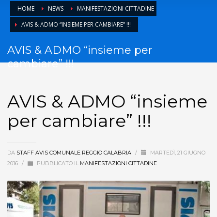
HOME
NEWS
MANIFESTAZIONI CITTADINE
AVIS & ADMO “INSIEME PER CAMBIARE” !!!
AVIS & ADMO “insieme per
cambiare” !!!
AVIS & ADMO “insieme
per cambiare” !!!
DA
STAFF AVIS COMUNALE REGGIO CALABRIA
/
MARTEDÌ, 21 GIUGNO
2016
/
PUBBLICATO IL
MANIFESTAZIONI CITTADINE