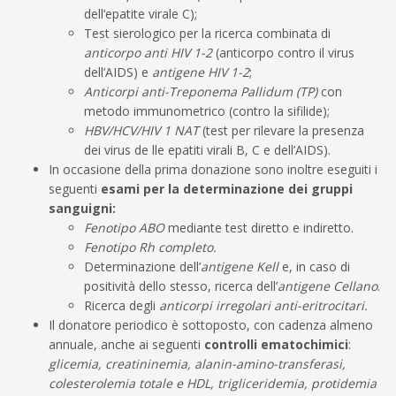
dell’epatite virale C);
Test sierologico per la ricerca combinata di
anticorpo anti HIV 1-2
(anticorpo contro il virus
dell’AIDS) e
antigene HIV 1-2
;
Anticorpi anti-Treponema Pallidum (TP)
con
metodo immunometrico (contro la sifilide);
HBV/HCV/HIV 1 NAT
(test per rilevare la presenza
dei virus de lle epatiti virali B, C e dell’AIDS).
In occasione della prima donazione sono inoltre eseguiti i
seguenti
esami per la determinazione dei gruppi
sanguigni:
Fenotipo ABO
mediante test diretto e indiretto.
Fenotipo Rh completo.
Determinazione dell’
antigene Kell
e, in caso di
positività dello stesso, ricerca dell’
antigene Cellano
.
Ricerca degli
anticorpi irregolari anti-eritrocitari.
Il donatore periodico è sottoposto, con cadenza almeno
annuale, anche ai seguenti
controlli ematochimici
:
glicemia, creatininemia, alanin-amino-transferasi,
colesterolemia totale e HDL, trigliceridemia, protidemia