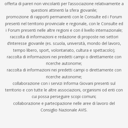
offerta di pareri non vincolanti per l’associazione relativamente a
questioni attinenti la sfera giovanile;
promozione di rapporti permanenti con le Consulte ed i Forum
presenti nel territorio provinciale e regionale, con le Consulte ed
i Forum presenti nelle altre regioni e con il livello internazionale;
raccolta di informazioni e redazione di proposte nei settori
d’interesse giovanile (es. scuola, università, mondo del lavoro,
tempo libero, sport, volontariato, cultura e spettacolo);
raccolta di informazioni nei predetti campi o direttamente con
ricerche autonome;
raccolta di informazioni nei predetti campi o direttamente con
ricerche autonome;
collaborazione con i servizi Informa Giovani presenti sul
territorio e con tutte le altre associazioni, organismi od enti con
cui possa perseguire scopi comuni;
collaborazione e partecipazione nelle aree di lavoro del
Consiglio Nazionale AVIS.