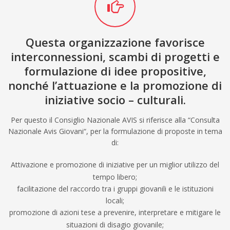
Questa organizzazione favorisce
interconnessioni, scambi di progetti e
formulazione di idee propositive,
nonché l’attuazione e la promozione di
iniziative socio – culturali.
Per questo il Consiglio Nazionale AVIS si riferisce alla “Consulta
Nazionale Avis Giovani“, per la formulazione di proposte in tema
di:
Attivazione e promozione di iniziative per un miglior utilizzo del
tempo libero;
facilitazione del raccordo tra i gruppi giovanili e le istituzioni
locali;
promozione di azioni tese a prevenire, interpretare e mitigare le
situazioni di disagio giovanile;