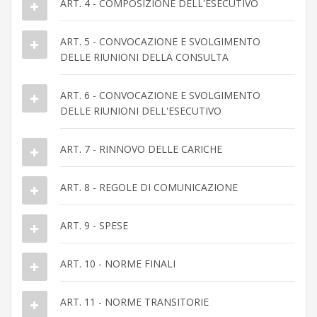
ART. 4 - COMPOSIZIONE DELL'ESECUTIVO
ART. 5 - CONVOCAZIONE E SVOLGIMENTO
DELLE RIUNIONI DELLA CONSULTA
ART. 6 - CONVOCAZIONE E SVOLGIMENTO
DELLE RIUNIONI DELL'ESECUTIVO
ART. 7 - RINNOVO DELLE CARICHE
ART. 8 - REGOLE DI COMUNICAZIONE
ART. 9 - SPESE
ART. 10 - NORME FINALI
ART. 11 - NORME TRANSITORIE