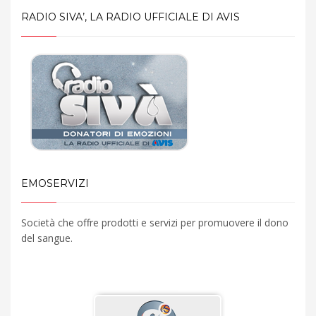
RADIO SIVA’, LA RADIO UFFICIALE DI AVIS
EMOSERVIZI
Società che offre prodotti e servizi per promuovere il dono
del sangue.