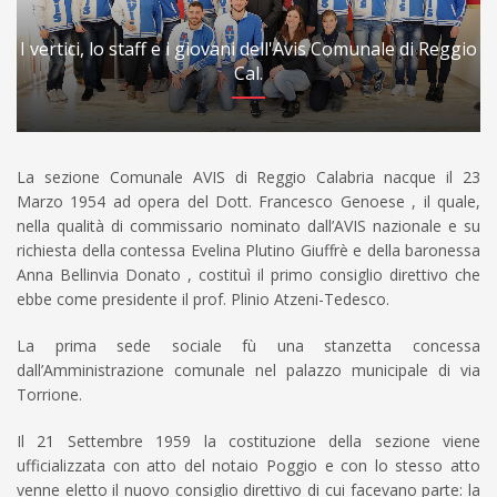
I vertici, lo staff e i giovani dell'Avis Comunale di Reggio
Cal.
La sezione Comunale AVIS di Reggio Calabria nacque il 23
Marzo 1954 ad opera del Dott. Francesco Genoese , il quale,
nella qualità di commissario nominato dall’AVIS nazionale e su
richiesta della contessa Evelina Plutino Giuffrè e della baronessa
Anna Bellinvia Donato , costituì il primo consiglio direttivo che
ebbe come presidente il prof. Plinio Atzeni-Tedesco.
La prima sede sociale fù una stanzetta concessa
dall’Amministrazione comunale nel palazzo municipale di via
Torrione.
Il 21 Settembre 1959 la costituzione della sezione viene
ufficializzata con atto del notaio Poggio e con lo stesso atto
venne eletto il nuovo consiglio direttivo di cui facevano parte: la