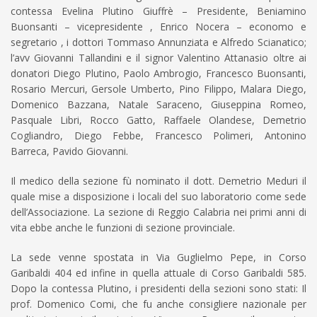
contessa Evelina Plutino Giuffrè – Presidente, Beniamino
Buonsanti – vicepresidente , Enrico Nocera – economo e
segretario , i dottori Tommaso Annunziata e Alfredo Scianatico;
l’avv Giovanni Tallandini e il signor Valentino Attanasio oltre ai
donatori Diego Plutino, Paolo Ambrogio, Francesco Buonsanti,
Rosario Mercuri, Gersole Umberto, Pino Filippo, Malara Diego,
Domenico Bazzana, Natale Saraceno, Giuseppina Romeo,
Pasquale Libri, Rocco Gatto, Raffaele Olandese, Demetrio
Cogliandro, Diego Febbe, Francesco Polimeri, Antonino
Barreca, Pavido Giovanni.
Il medico della sezione fù nominato il dott. Demetrio Meduri il
quale mise a disposizione i locali del suo laboratorio come sede
dell’Associazione. La sezione di Reggio Calabria nei primi anni di
vita ebbe anche le funzioni di sezione provinciale.
La sede venne spostata in Via Guglielmo Pepe, in Corso
Garibaldi 404 ed infine in quella attuale di Corso Garibaldi 585.
Dopo la contessa Plutino, i presidenti della sezioni sono stati: Il
prof. Domenico Comi, che fu anche consigliere nazionale per