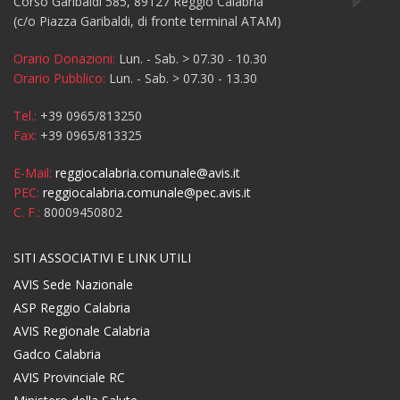
Corso Garibaldi 585, 89127 Reggio Calabria
(c/o Piazza Garibaldi, di fronte terminal ATAM)
Orario Donazioni:
Lun. - Sab. > 07.30 - 10.30
Orario Pubblico:
Lun. - Sab. > 07.30 - 13.30
Tel.:
+39 0965/813250
Fax:
+39 0965/813325
E-Mail:
reggiocalabria.comunale@avis.it
PEC:
reggiocalabria.comunale@pec.avis.it
C. F.:
80009450802
SITI ASSOCIATIVI E LINK UTILI
AVIS Sede Nazionale
ASP Reggio Calabria
AVIS Regionale Calabria
Gadco Calabria
AVIS Provinciale RC