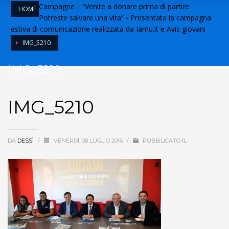
Campagne
»
“Venite a donare prima di partire.
HOME
Potreste salvare una vita” - Presentata la campagna
estiva di comunicazione realizzata da Iamu.it e Avis giovani
IMG_5210
IMG_5210
IMG_5210
DA
DESSÌ
/
VENERDÌ, 08 LUGLIO 2016
/
PUBBLICATO IL