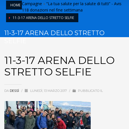
Campagne
»
“La tua salute per la salute di tutti” - Avis
HOME
118 donazioni nel fine settimana
11-3-17 ARENA DELLO STRETTO SELFIE
11-3-17 ARENA DELLO STRETTO
SELFIE
11-3-17 ARENA DELLO
STRETTO SELFIE
DA
DESSÌ
/
LUNEDÌ, 13 MARZO 2017
/
PUBBLICATO IL